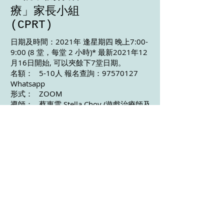
療」家長小組
(CPRT)
日期及時間：2021年 逢星期四 晚上7:00-
9:00 (8 堂，每堂 2 小時)* 最新2021年12
月16日開始, 可以夾餘下7堂日期。
名額： 5-10人 報名查詢：97570127
Whatsapp
形式： ZOOM
​導師： 蔡惠雲 Stella Choy (遊戲治療師及
輔導員，輔導督導，大學講師, 都柏林聖三
一學院博士生 ）
收費： 每人$2900 /8堂 付款作實：恆生
銀行
363 52 13 78 883
STPlay
Counselling Centre
*出席 8 成或以上的家長將獲 「親子關係
治療」 修讀證明書
小組參加者評語：
“阿囡同我關係好了。” 小學生家長
“解決了我一直的疑惑，以往學讚賞但改善