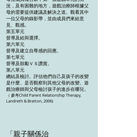
況，及有困難的地方，遊戲治療師根據父
母的需要提供建議及解決之道。觀看其中
一位父母的錄影帶，並由成員們來給意
見、觀感。
第五單元
督導及給與選擇。
第六單元
督導及建立自尊感的回應。
第七單元
督導及鼓勵ＶＳ讚賞。
第八單元
總結及檢討。評估他們自己及孩子的改變
是什麼、是否觀察到其他父母的改變。遊
戲治療師與父母檢討孩子的進步在哪兒。
（ 參考Child Parent Relationship Therapy,
Landreth & Bratton, 2006)
「親子關係治