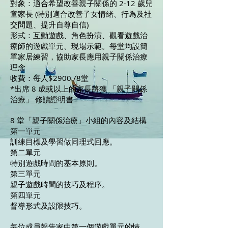
對象：適合希望改善親子關係的 2-12 歲兒
童家長 (特別適合改善子女情緒、行為及社
交問題、提升自尊自信)
形式：互動遊戲、角色扮演、觀看遊戲治
療師的遊戲單元、現場示範。每堂均設簡
單家居練習，協助家長應用親子關係治療
理念
收費：每人$2900 /8堂
*出席 8 成或以上的家長將獲 「親子關係
治療」 修讀證明書
8 堂「親子關係治療」小組的內容及結構
第一單元
訓練目標及學習做同理式回應。
第二單元
特別遊戲時間的基本原則。
第三單元
親子遊戲時間的技巧及程序。
第四單元
督導形式及設限技巧。
每位成員報告家中第一個遊戲單元的情